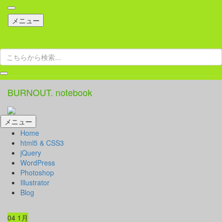
コ
メニュー
ン
テ
ン
検
ツ
索:
へ
ス
キ
BURNOUT. notebook
ッ
プ
コ
メニュー
ン
Home
テ
html5 & CSS3
ン
jQuery
ツ
WordPress
へ
Photoshop
ス
Illustrator
キ
Blog
ッ
プ
04
1月