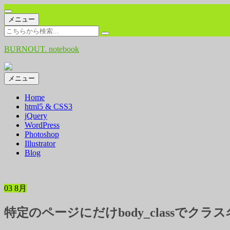
コ
メニュー
ン
検
テ
索:
BURNOUT. notebook
ン
ツ
へ
コ
メニュー
ス
ン
キ
Home
テ
ッ
html5 & CSS3
ン
プ
jQuery
ツ
WordPress
へ
Photoshop
ス
Illustrator
キ
Blog
ッ
プ
03
8月
特定のページにだけbody_classでクラ