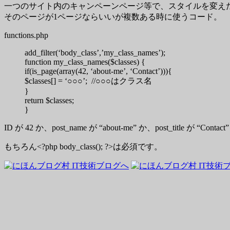
一つのサイト内のキャンペーンページ等で、スタイルを変え
そのページが1ページならいいが複数ある時に使うコード。
functions.php
add_filter(‘body_class’,’my_class_names’);
function my_class_names($classes) {
if(is_page(array(42, ‘about-me’, ‘Contact’))){
$classes[] = ‘○○○’; //○○○はクラス名
}
return $classes;
}
ID が 42 か、post_name が “about-me” か、post_titl
もちろん<?php body_class(); ?>は必須です。