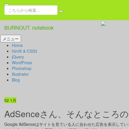
検
索:
BURNOUT. notebook
コ
メニュー
ン
Home
テ
html5 & CSS3
ン
jQuery
ツ
WordPress
へ
Photoshop
ス
Illustrator
キ
Blog
ッ
プ
02
1月
AdSenceさん、そんなとこ
Google AdSenceはサイトを見ている人に合わせた広告を表示し