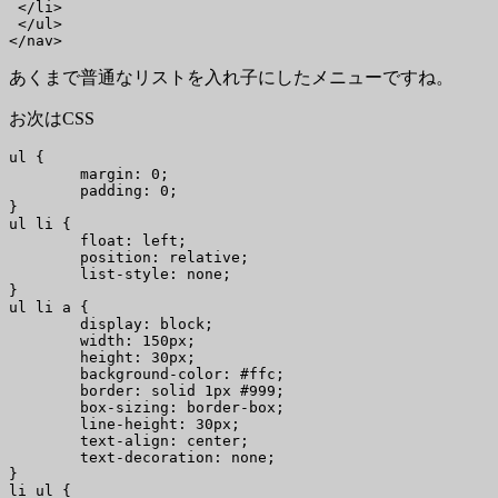
 </li>

 </ul>

</nav>
あくまで普通なリストを入れ子にしたメニューですね。
お次はCSS
ul {

	margin: 0;

	padding: 0;

}

ul li {

	float: left;

	position: relative;

	list-style: none;

}

ul li a {

	display: block;

	width: 150px;

	height: 30px;

	background-color: #ffc;

	border: solid 1px #999;

	box-sizing: border-box;

	line-height: 30px;

	text-align: center;

	text-decoration: none;

}

li ul {
