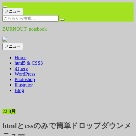
コ
メニュー
ン
検
テ
索:
BURNOUT. notebook
ン
ツ
へ
コ
メニュー
ス
ン
キ
Home
テ
ッ
html5 & CSS3
ン
プ
jQuery
ツ
WordPress
へ
Photoshop
ス
Illustrator
キ
Blog
ッ
プ
22
8月
htmlとcssのみで簡単ドロップダウンメ
ニュー