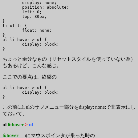
	display: none;

	position: absolute;

	left: 0;

	top: 30px;

}

li ul li {

	float: none;

}

ul li:hover > ul {

	display: block;

}
ちょっと余分なもの（リセットスタイルを使っていない為）
もあるけど、こんな感じ。
ここでの要点は、終盤の
ul li:hover > ul {

	display: block;

}
この前にli ulのサブメニュー部分をdisplay: none;で非表示にし
ておいて、
ul
li:hover
>
ul
li:hover
liにマウスポインタが乗った時の