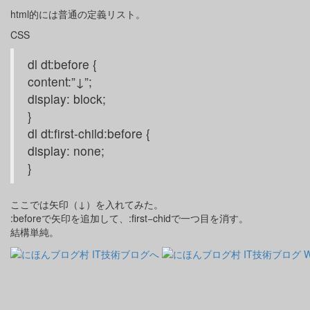
html的には普通の定義リスト。
CSS
dl dt:before {
content:”↓”;
display: block;
}
dl dt:first-child:before {
display: none;
}
ここでは矢印（↓）を入れてみた。
:beforeで矢印を追加して、:first−chidで一つ目を消す。
結構単純。