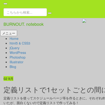
検
索:
BURNOUT. notebook
コ
メニュー
ン
Home
テ
html5 & CSS3
ン
jQuery
ツ
WordPress
へ
Photoshop
ス
Illustrator
キ
Blog
ッ
プ
02
9月
定義リストで1セットごとの間
定義リストを使ってスケジュールページ等を作るときに。それぞれdt
いたが、面白くないので定義リストで作ってみる！