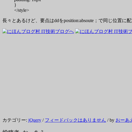
}
</style>
長々とあるけど、要点はddをposition:absoute；で同じ位置
カテゴリー:
jQuery
/
フィードバックはありません
/
by
おーあ