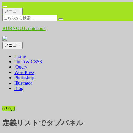
コ
メニュー
ン
検
テ
索:
BURNOUT. notebook
ン
ツ
へ
コ
メニュー
ス
ン
キ
Home
テ
ッ
html5 & CSS3
ン
プ
jQuery
ツ
WordPress
へ
Photoshop
ス
Illustrator
キ
Blog
ッ
プ
03
9月
定義リストでタブパネル