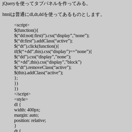
jQueryを使ってタブパネルを作ってみる。
htmlは普通にdl,dt,ddを使ってあるものとします。
<script>
$(function(){
$(“dd:not(:first)”).css(“display”,”none”);
$(“dt:first”).addClass(“active”);
$(“dt”).click(function(){
if($(“+dd”,this).css(“display”)==”none”){
$(“dd”).css(“display”,”none”);
$(“+dd”,this).css(“display”,”block”)
$(“dt”).removeClass(“active”);
$(this).addClass(“active”);
};
})
})
</script>
<style>
dl {
width: 400px;
margin: auto;
position: relative;
}
dt {