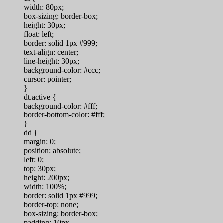
width: 80px;
box-sizing: border-box;
height: 30px;
float: left;
border: solid 1px #999;
text-align: center;
line-height: 30px;
background-color: #ccc;
cursor: pointer;
}
dt.active {
background-color: #fff;
border-bottom-color: #fff;
}
dd {
margin: 0;
position: absolute;
left: 0;
top: 30px;
height: 200px;
width: 100%;
border: solid 1px #999;
border-top: none;
box-sizing: border-box;
padding: 10px